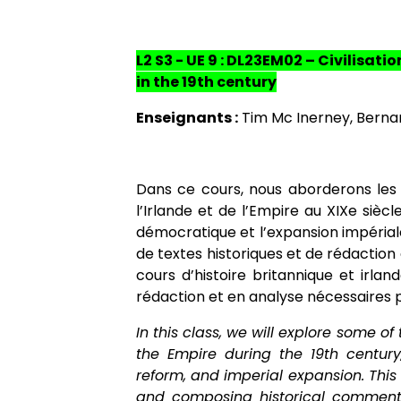
L2 S3 - UE 9 : DL23EM02 – Civilisat
in the 19th century
Enseignants :
Tim Mc Inerney, Bern
Dans ce cours, nous aborderons le
l’Irlande et de l’Empire au XIXe sièc
démocratique et l’expansion impéria
de textes historiques et de rédaction
cours d’histoire britannique et irl
rédaction et en analyse nécessaires 
In this class, we will explore some o
the Empire during the 19th century,
reform, and imperial expansion. This 
and composing historical commentari