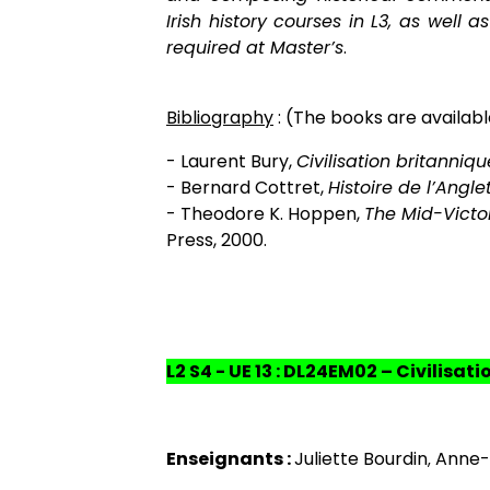
Irish history courses in L3, as well 
required at Master’s
.
Bibliography
: (The books are availabl
- Laurent Bury,
Civilisation britanniqu
- Bernard Cottret,
Histoire de l’Angle
- Theodore K. Hoppen,
The Mid-Victo
Press, 2000.
L2 S4 - UE 13 : DL24EM02 – Civilisa
Enseignants :
Juliette Bourdin
Anne-
,