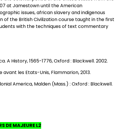
n 1607 at Jamestown until the American
emographic issues, african slavery and indigenous
of the British Civilization course taught in the first
 students with the techniques of text commentary
a. A History, 1565-1776, Oxford : Blackwell. 2002
.
e avant les Etats-Unis, Flammarion, 2013
.
onial America, Malden (Mass.) : Oxford : Blackwell.
S DE MAJEURE L2