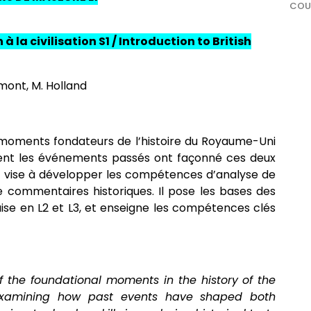
COUR
 à la civilisation S1 / Introduction to British
mont, M. Holland
moments fondateurs de l’histoire du Royaume-Uni
ent les événements passés ont façonné ces deux
 vise à développer les compétences d’analyse de
e commentaires historiques. Il pose les bases des
daise en L2 et L3, et enseigne les compétences clés
of the foundational moments in the history of the
examining how past events have shaped both