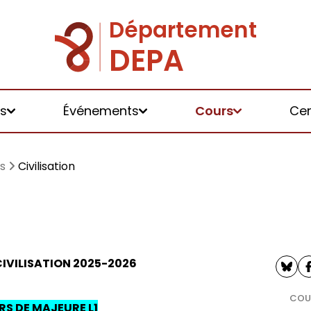
s
Événements
Cours
Cer
rs
Civilisation
IVILISATION 2025-2026
tements
COUR
S DE MAJEURE L1