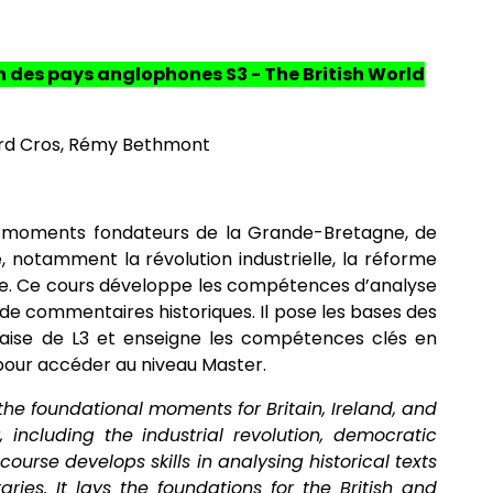
ion des pays anglophones S3 - The British World
ard Cros, Rémy Bethmont
s moments fondateurs de la Grande-Bretagne, de
le, notamment la révolution industrielle, la réforme
le. Ce cours développe les compétences d’analyse
 de commentaires historiques. Il pose les bases des
andaise de L3 et enseigne les compétences clés en
pour accéder au niveau Master.
f the foundational moments for Britain, Ireland, and
 including the industrial revolution, democratic
course develops skills in analysing historical texts
es. It lays the foundations for the British and