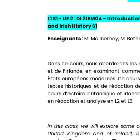
Permanences pédagogiques
Doctorat
Descriptifs des cours
IELTS
BCI
L1 S1 - UE 2 : DL21EM04 – Introduction
Recherche
Emploi du temps
Hors Europe et Amérique du Nord
and Irish History S1
Enseignants :
M. Mc Inerney, M. Beth
Liste des enseignant.e.s
Assistants de langues
Dans ce cours, nous aborderons les 
et de l’Irlande, en examinant comm
États européens modernes. Ce cours
textes historiques et de rédaction d
cours d’histoire britannique et irlan
en rédaction et analyse en L2 et L3.
In this class, we will explore some 
United Kingdom and of Ireland, 