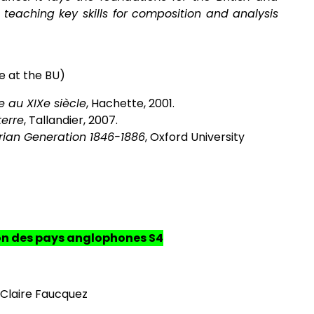
as teaching key skills for composition and analysis
e at the BU)
e au XIXe siècle
, Hachette, 2001.
terre
, Tallandier, 2007.
rian Generation 1846-1886
, Oxford University
tion des pays anglophones S4
Claire Faucquez