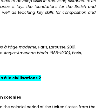
ms to develop skills in analysing historical texts
es. It lays the foundations for the British and
as well as teaching key skills for composition and
ues à l’âge moderne
, Paris, Larousse, 2001.
he Anglo-American World 1688-1900)
, Paris,
n à la civilisation S2
n colonies
o the colonial period of the United States from the