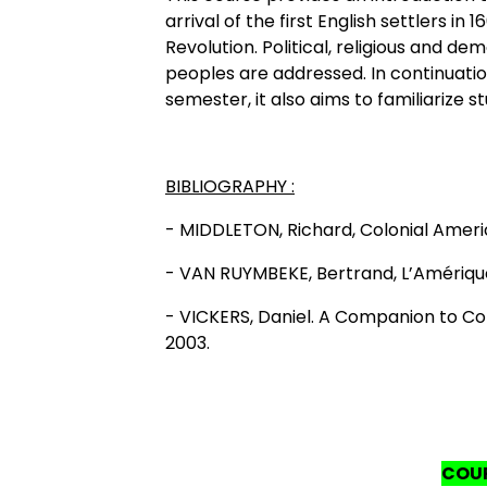
arrival of the first English settlers i
Revolution. Political, religious and d
peoples are addressed. In continuation 
semester, it also aims to familiarize
BIBLIOGRAPHY :
- MIDDLETON,
Richard, Colonial Americ
- VAN RUYMBEKE,
Bertrand, L’Amériqu
- VICKERS,
Daniel. A Companion to Col
2003.
COUR