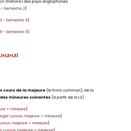
sation (histoire) des pays anglophones.
-
Semestre 2
)
3
-
Semestre 4
)
5
-
Semestre 6
)
L1+L2+L3)
es cours de la majeure
(le tronc commun), de la
 des mineures suivantes
(à partir de la L2) :
ure + mineure
)
arger cursus majeure + mineure
)
cursus majeure + mineure
)
er cursus majeure + mineure
)