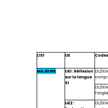
L1S1
UE
Codes 
MAJEURE
UE1 : Réflexion
DL21EM
sur la langue
compré
S1
DL21EM
l’anglai
UE2 :
DL21EM0