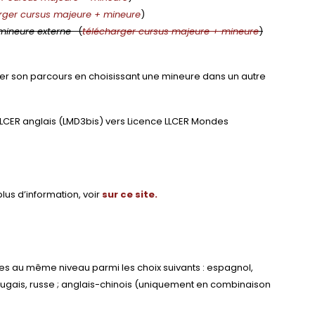
rger cursus majeure + mineure
)
mineure externe
- (
télécharger cursus majeure + mineure
)
ser son parcours en choisissant une mineure dans un autre
LLCER anglais (LMD3bis) vers Licence LLCER Mondes
plus d’information, voir
sur ce site.
es au même niveau parmi les choix suivants : espagnol,
rtugais, russe ; anglais-chinois (uniquement en combinaison