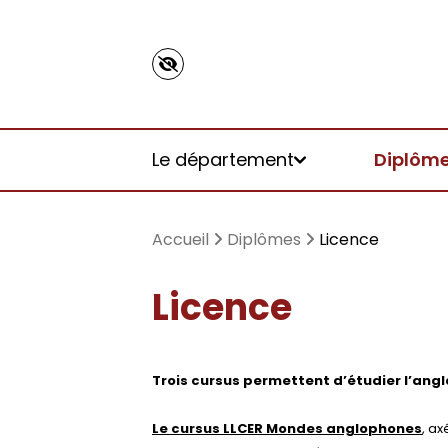
Panneau de gestion des cookies
Le département
Diplôm
Accueil
Diplômes
Licence
Licence
Présentation
Licence
DEPA en ligne
Pour étudiant.e.s en LLCE
CLES
ERASMUS
Trois cursus permettent d’étudier l’anglai
Informations pratiques
Masters
Pour étudiant.e.s d’autres dépar
TOEFL/TOEIC
MICEFA
Le cursus LLCER Mondes anglophones
, ax