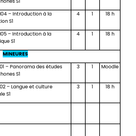
hones S1
04 – Introduction à la
4
1
18 h
tion S1
05 – Introduction à la
4
1
18 h
tique S1
MINEURES
01 – Panorama des études
3
1
Moodle
hones S1
02 – Langue et culture
3
1
18 h
le S1
atures, sociétés, écosystèmes
3
2
36 h
 et média littéraires
3
2
36 h