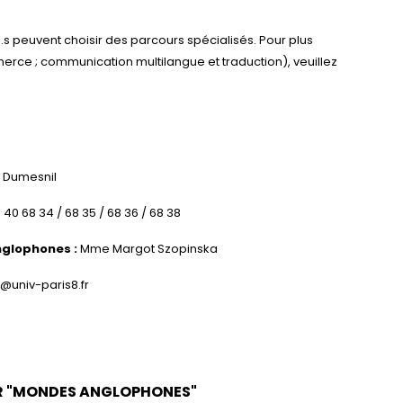
.s peuvent choisir des parcours spécialisés. Pour plus
erce ; communication multilangue et traduction), veuillez
 Dumesnil
 40 68 34 / 68 35 / 68 36 / 68 38
nglophones :
Mme Margot Szopinska
@univ-paris8.fr
ER "MONDES ANGLOPHONES"