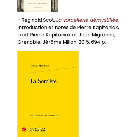
Descriptifs des cours
CLES
Emploi du temps
TOEFL/TOEIC
International
- Reginald Scot,
La sorcellerie démystifiée
,
IELTS
ERASMUS
Introduction et notes de Pierre Kapitaniak,
MICEFA
trad. Pierre Kapitaniak et Jean Migrenne,
BCI
Grenoble, Jérôme Millon, 2015, 694 p.
Hors Europe et Amérique du Nord
Assistants de langues