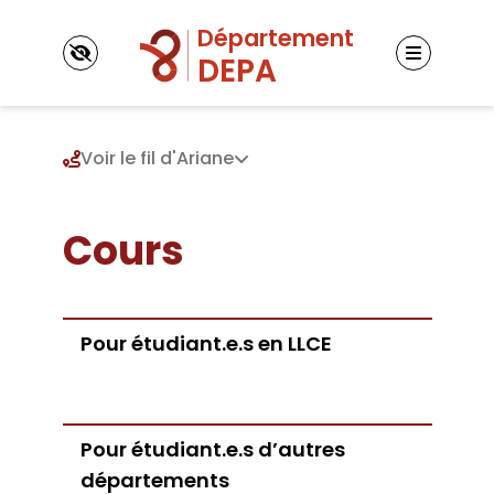
Panneau de gestion des cookies
Voir le fil d'Ariane
Cours
Le département
Présentation
Informations pratiques
Diplômes
Permanences pédagogiques
Licence
Pour étudiant.e.s en LLCE
Recherche
Masters
Liste des enseignant.e.s
Événements
Doctorat
DEPA en ligne
Cours
Pour étudiant.e.s d’autres
Pour étudiant.e.s en LLCE
départements
Pour étudiant.e.s d’autres départements
Certifications