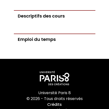
Descriptifs des cours
CLES
Emploi du temps
TOEFL/TOEIC
International
Descriptifs des cours
IELTS
ERASMUS
MICEFA
BCI
Hors Europe et Amérique du Nord
Emploi du temps
Assistants de langues
Université Paris 8
© 2026 - Tous droits réservés
Crédits